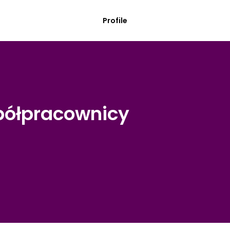
Profile
spółpracownicy